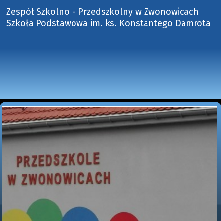
Zespół Szkolno - Przedszkolny w Zwonowicach
Szkoła Podstawowa im. ks. Konstantego Damrota 