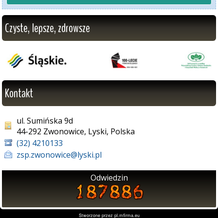
Czyste, lepsze, zdrowsze
Kontakt
ul. Sumińska 9d
44-292 Zwonowice, Lyski, Polska
(32) 4210133
zsp.zwonowice@lyski.pl
Odwiedzin
Stworzone przez
pl.mfirma.eu